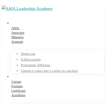
AMA:
Apreciere
Măiestrie
Armonie
Despre noi
Echipa noastră
Programele AMAzing
Găsește-ți calea catre o cariera in coaching
Cursuri
Formare
Certificare
Acreditare