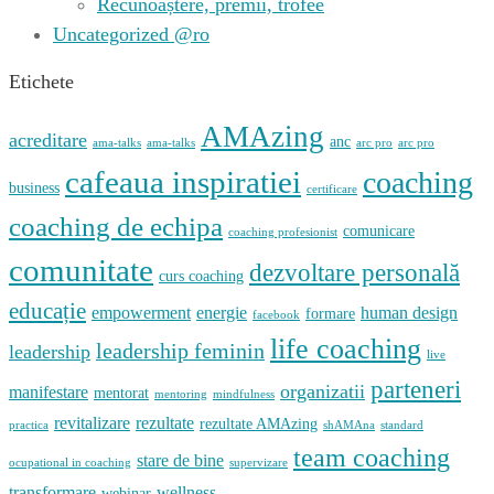
Recunoaștere, premii, trofee
Uncategorized @ro
Etichete
AMAzing
acreditare
anc
ama-talks
ama-talks
arc pro
arc pro
cafeaua inspiratiei
coaching
business
certificare
coaching de echipa
comunicare
coaching profesionist
comunitate
dezvoltare personală
curs coaching
educație
empowerment
energie
human design
formare
facebook
life coaching
leadership feminin
leadership
live
parteneri
organizatii
manifestare
mentorat
mentoring
mindfulness
revitalizare
rezultate
rezultate AMAzing
practica
shAMAna
standard
team coaching
stare de bine
ocupational in coaching
supervizare
transformare
wellness
webinar