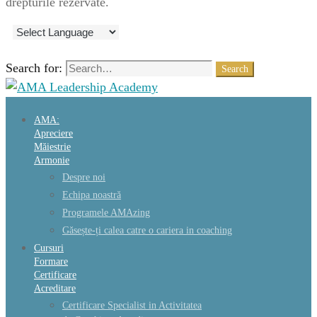
drepturile rezervate.
Search for:
Search
AMA:
Apreciere
Măiestrie
Armonie
Despre noi
Echipa noastră
Programele AMAzing
Găsește-ți calea catre o cariera in coaching
Cursuri
Formare
Certificare
Acreditare
Certificare Specialist in Activitatea