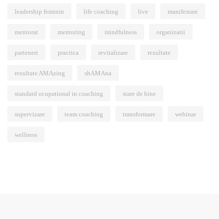
leadership feminin
life coaching
live
manifestare
mentorat
mentoring
mindfulness
organizatii
parteneri
practica
revitalizare
rezultate
rezultate AMAzing
shAMAna
standard ocupational in coaching
stare de bine
supervizare
team coaching
transformare
webinar
wellness