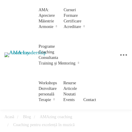
AMA:
Cursuri
Apreciere
Formare
Măiestrie
Certificare
Armonie
Acreditare
Programe
Coaching
Consultanta
Training și Mentoring
Workshops
Resurse
Dezvoltare
Articole
personală
Noutati
Terapie
Events
Contact
Acasă
Blog
AMAzing coaching
Coaching pentru excelență în muzică