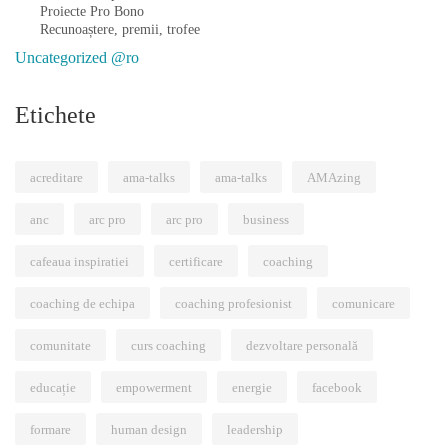
Proiecte Pro Bono
Recunoaștere, premii, trofee
Uncategorized @ro
Etichete
acreditare
ama-talks
ama-talks
AMAzing
anc
arc pro
arc pro
business
cafeaua inspiratiei
certificare
coaching
coaching de echipa
coaching profesionist
comunicare
comunitate
curs coaching
dezvoltare personală
educație
empowerment
energie
facebook
formare
human design
leadership