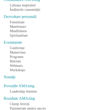
Cafeaua inspiratiei
Întâlnirile comunității
Dezvoltare personală
Feminitate
Manifestare
Mindfulness
Spiritualitate
Evenimente
Conferințe
Masterclass
Programe
Retreats
Webinars
Workshops
Noutăți
Poveștile AMAzing
Leadership feminin
Rezultate AMAzing
Clienți fericiți
Parteneriate pentru succes