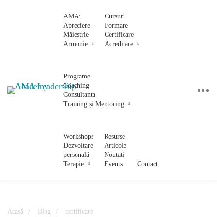
AMA:
Cursuri
Apreciere
Formare
Măiestrie
Certificare
Armonie
Acreditare
Programe
Coaching
Consultanta
Training și Mentoring
Workshops
Resurse
Dezvoltare
Articole
personală
Noutati
Terapie
Events
Contact
Acasă
Blog
certificare