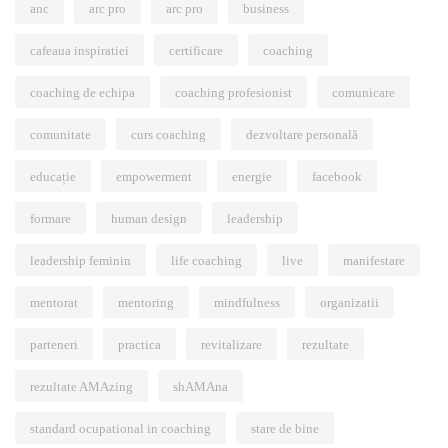
anc
arc pro
arc pro
business
cafeaua inspiratiei
certificare
coaching
coaching de echipa
coaching profesionist
comunicare
comunitate
curs coaching
dezvoltare personală
educație
empowerment
energie
facebook
formare
human design
leadership
leadership feminin
life coaching
live
manifestare
mentorat
mentoring
mindfulness
organizatii
parteneri
practica
revitalizare
rezultate
rezultate AMAzing
shAMAna
standard ocupational in coaching
stare de bine