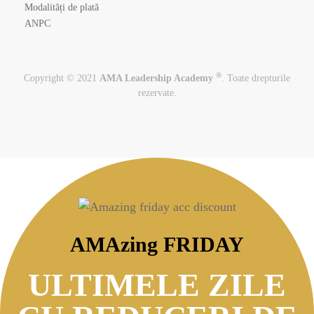
Modalități de plată
ANPC
®
Copyright © 2021
AMA Leadership Academy
. Toate drepturile
rezervate.
AMAzing FRIDAY
ULTIMELE ZILE