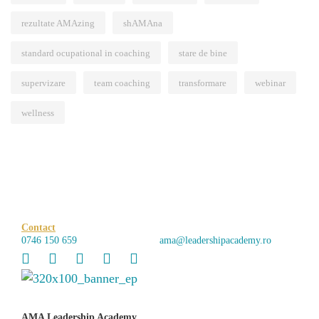
rezultate AMAzing
shAMAna
standard ocupational in coaching
stare de bine
supervizare
team coaching
transformare
webinar
wellness
Contact
0746 150 659
ama@leadershipacademy.ro
AMA Leadership Academy