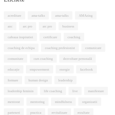
acreditare
ama-talks
ama-talks
AMAzing
anc
arc pro
arc pro
business
cafeaua inspiratiei
certificare
coaching
coaching de echipa
coaching profesionist
comunicare
comunitate
curs coaching
dezvoltare personală
educație
empowerment
energie
facebook
formare
human design
leadership
leadership feminin
life coaching
live
manifestare
mentorat
mentoring
mindfulness
organizatii
parteneri
practica
revitalizare
rezultate