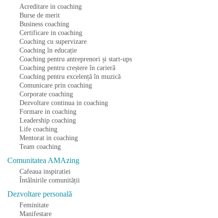
Acreditare in coaching
Burse de merit
Business coaching
Certificare in coaching
Coaching cu supervizare
Coaching în educație
Coaching pentru antreprenori și start-ups
Coaching pentru creștere în carieră
Coaching pentru excelență în muzică
Comunicare prin coaching
Corporate coaching
Dezvoltare continua in coaching
Formare in coaching
Leadership coaching
Life coaching
Mentorat in coaching
Team coaching
Comunitatea AMAzing
Cafeaua inspiratiei
Întâlnirile comunității
Dezvoltare personală
Feminitate
Manifestare