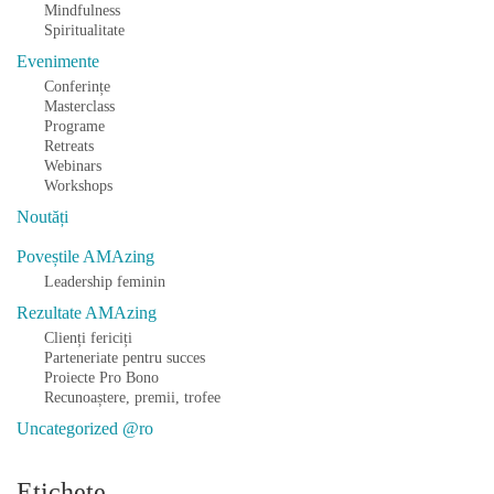
Mindfulness
Spiritualitate
Evenimente
Conferințe
Masterclass
Programe
Retreats
Webinars
Workshops
Noutăți
Poveștile AMAzing
Leadership feminin
Rezultate AMAzing
Clienți fericiți
Parteneriate pentru succes
Proiecte Pro Bono
Recunoaștere, premii, trofee
Uncategorized @ro
Etichete