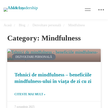
Acasă
Blog
Dezvoltare personală
Mindfulness
Category: Mindfulness
DEZVOLTARE PERSONALĂ
Tehnici de mindfulness – beneficiile
mindfulness-ului în viața de zi cu zi
CITESTE MAI MULT »
7 octombrie 2025