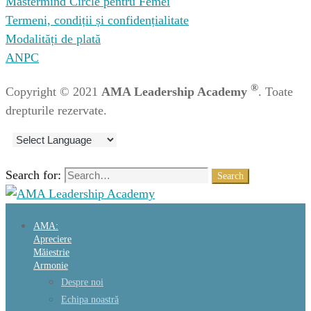
Mastermind Circle pentru Femei
Termeni, condiții și confidențialitate
Modalități de plată
ANPC
®
Copyright © 2021
AMA Leadership Academy
. Toate
drepturile rezervate.
Search for:
Search
AMA:
Apreciere
Măiestrie
Armonie
Despre noi
Echipa noastră