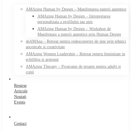
AMAzing Human by Design – Manifestarea puterii autentice
AMAzing Human by Design – Intrepretarea
personalizata a profilului tau unic
AMAzing Human by Design – Workshop de
Manifestare a puterii autentice prin Human Design
shAMAna – Retreat pentru redescoperire de sine prin tehnici
ancestrale si creativitate
AMAzing Women Leadership – Retreat pentru feminitate in
echilibru si armonie
AMAzing Therapy – Programe de terapie pentru adulți și
copii
Resurse
Articole
Noutati
Events
Contact