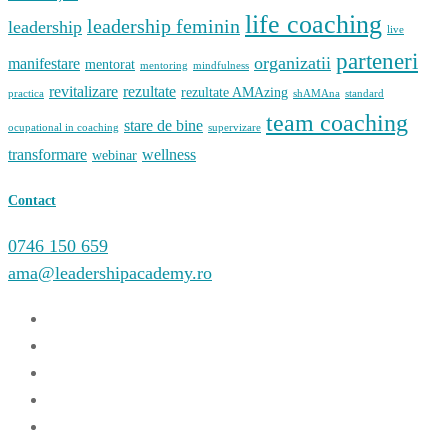
life coaching
leadership feminin
leadership
live
parteneri
organizatii
manifestare
mentorat
mentoring
mindfulness
revitalizare
rezultate
rezultate AMAzing
practica
shAMAna
standard
team coaching
stare de bine
ocupational in coaching
supervizare
transformare
wellness
webinar
Contact
0746 150 659
ama@leadershipacademy.ro