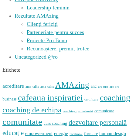
Leadership feminin
Rezultate AMAzing
Clienți fericiți
Parteneriate pentru succes
Proiecte Pro Bono
Recunoaștere, premii, trofee
Uncategorized @ro
Etichete
AMAzing
acreditare
anc
ama-talks
ama-talks
arc pro
arc pro
cafeaua inspiratiei
coaching
business
certificare
coaching de echipa
comunicare
coaching profesionist
comunitate
dezvoltare personală
curs coaching
educație
empowerment
energie
human design
formare
facebook