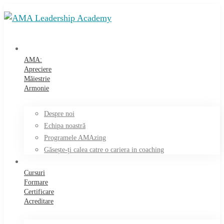
AMA:
Apreciere
Măiestrie
Armonie
Despre noi
Echipa noastră
Programele AMAzing
Găsește-ți calea catre o cariera in coaching
Cursuri
Formare
Certificare
Acreditare