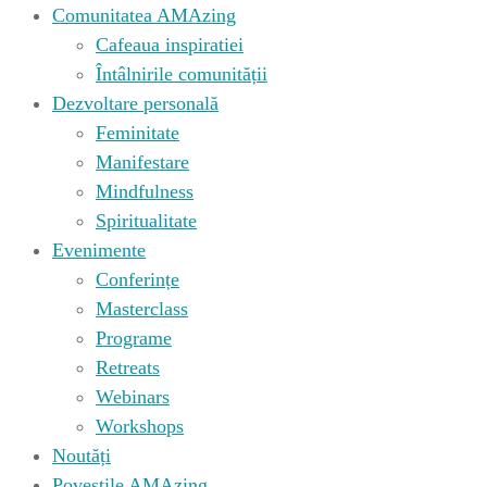
Comunitatea AMAzing
Cafeaua inspiratiei
Întâlnirile comunității
Dezvoltare personală
Feminitate
Manifestare
Mindfulness
Spiritualitate
Evenimente
Conferințe
Masterclass
Programe
Retreats
Webinars
Workshops
Noutăți
Poveștile AMAzing