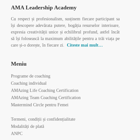
AMA Leadership Academy
Cu respect și profesionalism, susținem fiecare participant sa
își descopere adevărata putere, bogăția resurselor interioare,
expresia creativității unice și echilibrul profund, astfel încât
să își folosească la maximum abilitățile pentru a trăi viața pe
care și-o dorește, în fiecare zi.
Citeste mai mult…
Meniu
Programe de coaching
Coaching individual
AMAzing Life Coaching Certification
AMAzing Team Coaching Certification
Mastermind Circle pentru Femei
Termeni, condiții și confidențialitate
Modalități de plată
ANPC