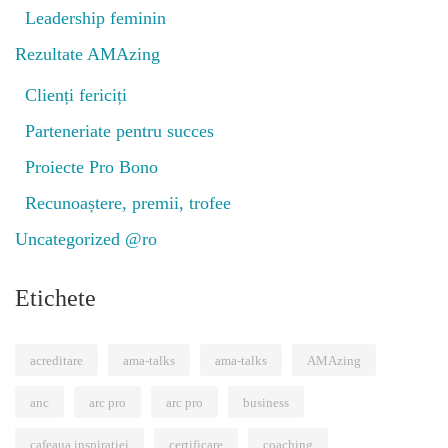
Leadership feminin
Rezultate AMAzing
Clienți fericiți
Parteneriate pentru succes
Proiecte Pro Bono
Recunoaștere, premii, trofee
Uncategorized @ro
Etichete
acreditare
ama-talks
ama-talks
AMAzing
anc
arc pro
arc pro
business
cafeaua inspiratiei
certificare
coaching