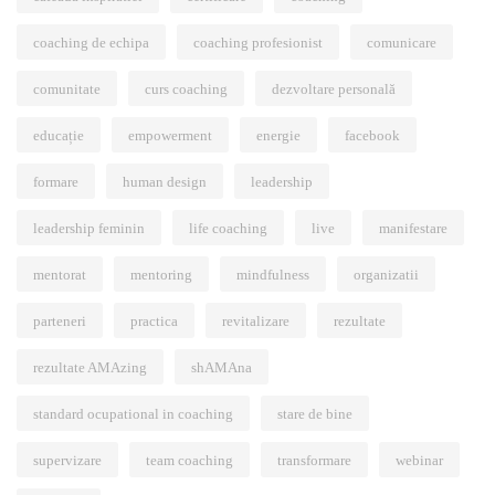
coaching de echipa
coaching profesionist
comunicare
comunitate
curs coaching
dezvoltare personală
educație
empowerment
energie
facebook
formare
human design
leadership
leadership feminin
life coaching
live
manifestare
mentorat
mentoring
mindfulness
organizatii
parteneri
practica
revitalizare
rezultate
rezultate AMAzing
shAMAna
standard ocupational in coaching
stare de bine
supervizare
team coaching
transformare
webinar