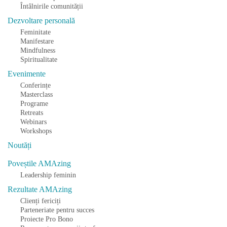
Întâlnirile comunității
Dezvoltare personală
Feminitate
Manifestare
Mindfulness
Spiritualitate
Evenimente
Conferințe
Masterclass
Programe
Retreats
Webinars
Workshops
Noutăți
Poveștile AMAzing
Leadership feminin
Rezultate AMAzing
Clienți fericiți
Parteneriate pentru succes
Proiecte Pro Bono