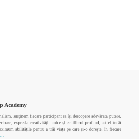
p Academy
nalism, susținem fiecare participant sa își descopere adevărata putere,
erioare, expresia creativității unice și echilibrul profund, astfel încât
aximum abilitățile pentru a trăi viața pe care și-o dorește, în fiecare
t…