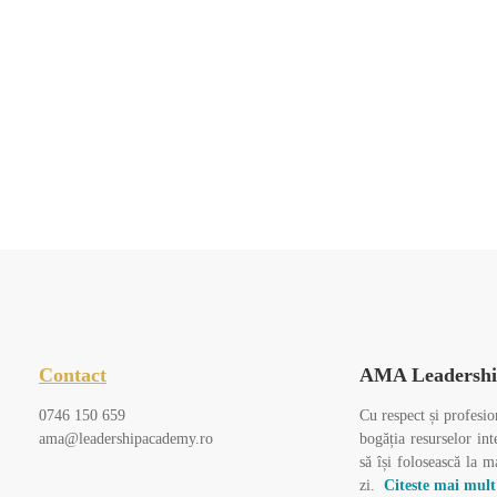
Contact
AMA Leadershi
0746 150 659
Cu respect și profesio
ama@leadershipacademy.ro
bogăția resurselor int
să își folosească la m
zi.
Citeste mai mul