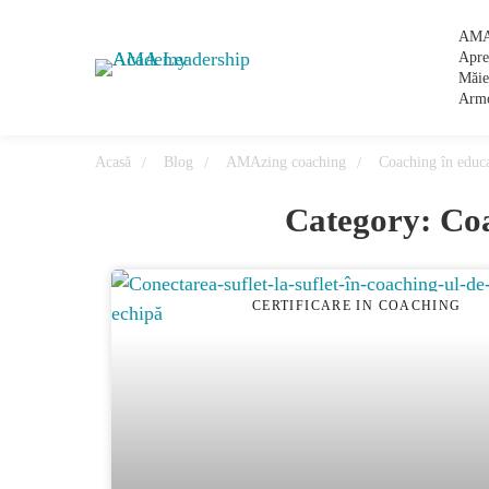
AMA
Apre
Măie
Arm
Acasă
Blog
AMAzing coaching
Coaching în educa
Category: Coa
CERTIFICARE IN COACHING