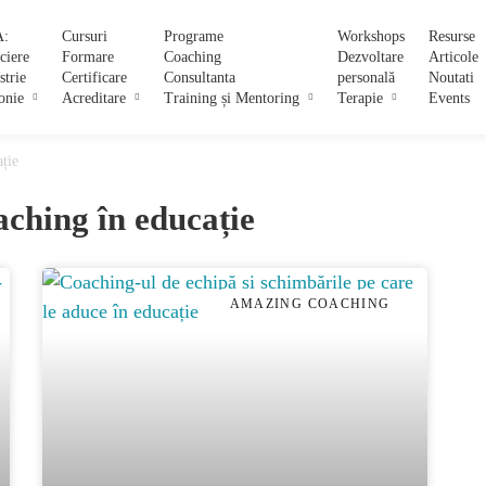
:
Cursuri
Programe
Workshops
Resurse
ciere
Formare
Coaching
Dezvoltare
Articole
strie
Certificare
Consultanta
personală
Noutati
onie
Acreditare
Training și Mentoring
Terapie
Events
ție
ching în educație
AMAZING COACHING