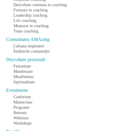
Dezvoltare continua in coaching
Formare in coaching
Leadership coaching
Life coaching
Mentorat in coaching
Team coaching
Comunitatea AMAzing
Cafeaua inspiratiei
Întâlnirile comunității
Dezvoltare personală
Feminitate
Manifestare
Mindfulness
Spiritualitate
Evenimente
Conferințe
Masterclass
Programe
Retreats
Webinars
Workshops