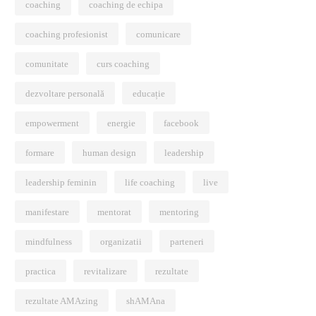
coaching
coaching de echipa
coaching profesionist
comunicare
comunitate
curs coaching
dezvoltare personală
educație
empowerment
energie
facebook
formare
human design
leadership
leadership feminin
life coaching
live
manifestare
mentorat
mentoring
mindfulness
organizatii
parteneri
practica
revitalizare
rezultate
rezultate AMAzing
shAMAna