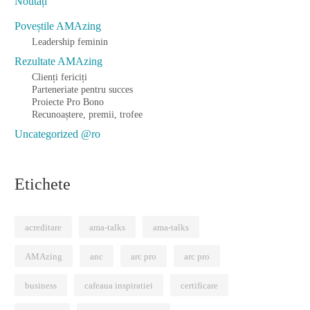
Noutăți
Poveștile AMAzing
Leadership feminin
Rezultate AMAzing
Clienți fericiți
Parteneriate pentru succes
Proiecte Pro Bono
Recunoaștere, premii, trofee
Uncategorized @ro
Etichete
acreditare
ama-talks
ama-talks
AMAzing
anc
arc pro
arc pro
business
cafeaua inspiratiei
certificare