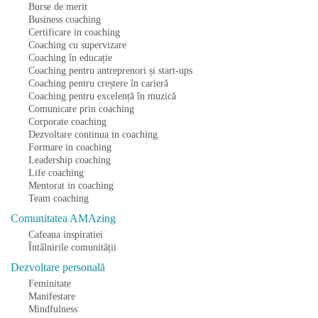
Burse de merit
Business coaching
Certificare in coaching
Coaching cu supervizare
Coaching în educație
Coaching pentru antreprenori și start-ups
Coaching pentru creștere în carieră
Coaching pentru excelență în muzică
Comunicare prin coaching
Corporate coaching
Dezvoltare continua in coaching
Formare in coaching
Leadership coaching
Life coaching
Mentorat in coaching
Team coaching
Comunitatea AMAzing
Cafeaua inspiratiei
Întâlnirile comunității
Dezvoltare personală
Feminitate
Manifestare
Mindfulness