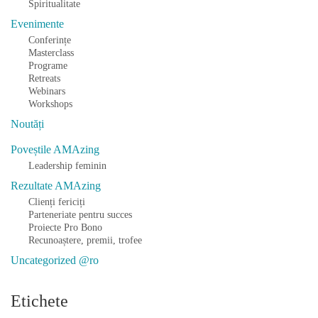
Spiritualitate
Evenimente
Conferințe
Masterclass
Programe
Retreats
Webinars
Workshops
Noutăți
Poveștile AMAzing
Leadership feminin
Rezultate AMAzing
Clienți fericiți
Parteneriate pentru succes
Proiecte Pro Bono
Recunoaștere, premii, trofee
Uncategorized @ro
Etichete