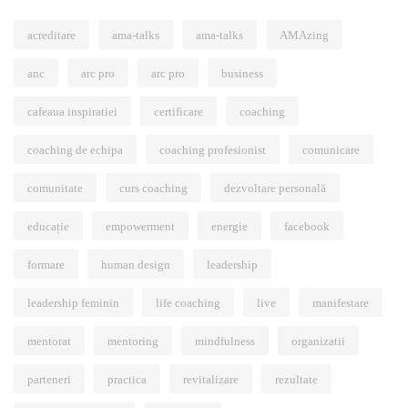
acreditare
ama-talks
ama-talks
AMAzing
anc
arc pro
arc pro
business
cafeaua inspiratiei
certificare
coaching
coaching de echipa
coaching profesionist
comunicare
comunitate
curs coaching
dezvoltare personală
educație
empowerment
energie
facebook
formare
human design
leadership
leadership feminin
life coaching
live
manifestare
mentorat
mentoring
mindfulness
organizatii
parteneri
practica
revitalizare
rezultate