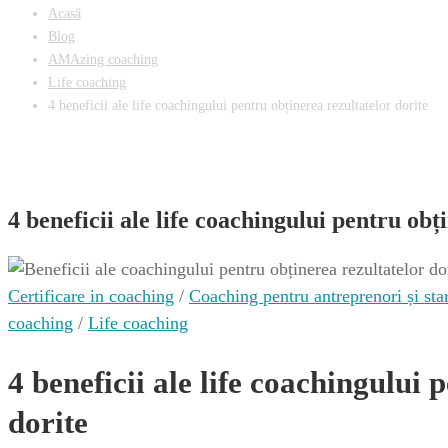
Acasă
Blog
AMAzing coaching
Life coaching
4 beneficii ale life coachingului pentru obținerea rezultatelor dorite
4 beneficii ale life coachingului pentru obț
Certificare in coaching
/
Coaching pentru antreprenori și sta
coaching
/
Life coaching
4 beneficii ale life coachingului 
dorite