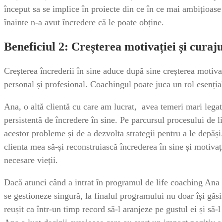
început sa se implice în proiecte din ce în ce mai ambițioase 
înainte n-a avut încredere că le poate obține.
Beneficiul 2: Creșterea motivației și curaju
Creșterea încrederii în sine aduce după sine creșterea motiva
personal și profesional. Coachingul poate juca un rol esențial
Ana, o altă clientă cu care am lucrat, avea temeri mari legat
persistentă de încredere în sine. Pe parcursul procesului de 
acestor probleme și de a dezvolta strategii pentru a le depăși
clienta mea să-și reconstruiască încrederea în sine și motivaț
necesare vieții.
Dacă atunci când a intrat în programul de life coaching Ana l
se gestioneze singură, la finalul programului nu doar își găsi
reușit ca într-un timp record să-l aranjeze pe gustul ei și s