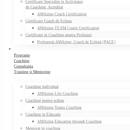
Certificare Specialist in Activitatea
de Coaching, Acreditat
AMAzing Coach Certification
Certificare Coach de Echipa
AMAzing TEAM Coach Certification
Certificare in Coaching pentru Profesori
Profesorul AMAzing: Coach de Echipă (PACE)
Programe
Coaching
Consultanta
Training și Mentoring
Coaching individual
AMAzing Life Coaching
Coaching pentru echipe
AMAzing Teams Coaching
Coaching in Educatie
AMAzing Education through Coaching
Mentorat in coaching