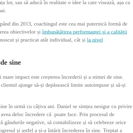
a lor, sau să aducă în realitate o idee la care visează, așa ca
ai.
cepând din 2013, coachingul este cea mai puternică formă de
gerea obiectivelor și
îmbunătățirea performanței și a calității
noscut și practicat atât individual, cât și
la nivel
 de sine
i mare impact este creșterea încrederii și a stimei de sine.
 clientul ajunge să-și depăsească limite autoimpuse și să-și
mine în urmă cu câțiva ani. Daniel se simțea nesigur cu privire
 nu avea deloc încredere că poate face. Prin procesul de
ă gândurile negative, să contabilizeze și să celebreze orice
gresul și astfel a și-a întărit încrederea în sine. Treptat a