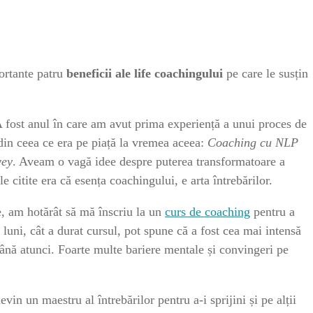
portante patru
beneficii ale life coachingului
pe care le susțin
 fost anul în care am avut prima experiență a unui proces de
din ceea ce era pe piață la vremea aceea:
Coaching cu NLP
wey
. Aveam o vagă idee despre puterea transformatoare a
 citite era că esența coachingului, e arta întrebărilor.
e, am hotărât să mă înscriu la un
curs de coaching
pentru a
 luni, cât a durat cursul, pot spune că a fost cea mai intensă
până atunci. Foarte multe bariere mentale și convingeri pe
n un maestru al întrebărilor pentru a-i sprijini și pe alții