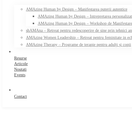
AMAzing Human by Design – Manifestarea puterii autentice
AMAzing Human by Design – Intrepretarea personalizata 
AMAzing Human by Design – Workshop de Manifestare a
shAMAna – Retreat pentru redescoperire de sine prin tehnici ance
AMAzing Women Leadership – Retreat pentru feminitate in ech
AMAzing Therapy – Programe de terapie pentru adulți și copii
Resurse
Articole
Noutati
Events
Contact