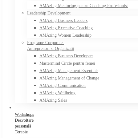
AMAzing Mentoring pentru Coaching Profesionist
Leadership Development
AMAzing Business Leaders
AMAzing Executive Coaching
AMAzing Women Leadership
Programe Corporate:
Antreprenori si Organizatii
AMAzing Business Developers
Mastermind Circle pentru femei
AMAzing Management Essentials
AMAzing Management of Change
AMAzing Communication
AMAzing Wellbeing
AMAzing Sales
Workshops
Dezvoltare
personală
Terapie