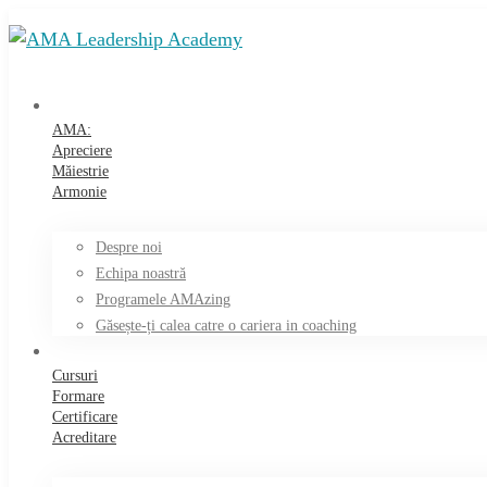
AMA:
Apreciere
Măiestrie
Armonie
Despre noi
Echipa noastră
Programele AMAzing
Găsește-ți calea catre o cariera in coaching
Cursuri
Formare
Certificare
Acreditare