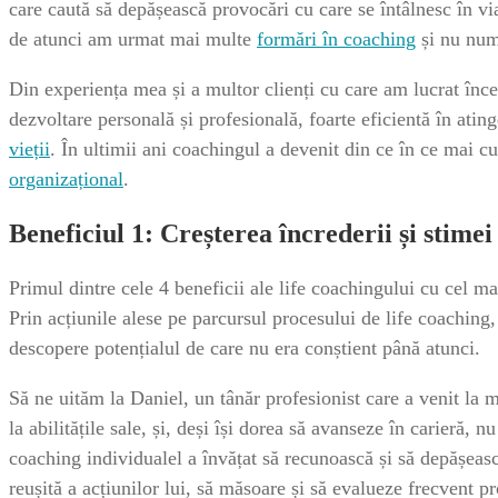
care caută să depășească provocări cu care se întâlnesc în viaț
de atunci am urmat mai multe
formări în coaching
și nu num
Din experiența mea și a multor clienți cu care am lucrat în
dezvoltare personală și profesională, foarte eficientă în atin
vieții
. În ultimii ani coachingul a devenit din ce în ce mai cu
organizațional
.
Beneficiul 1: Creșterea încrederii și stimei
Primul dintre cele 4 beneficii ale life coachingului cu cel ma
Prin acțiunile alese pe parcursul procesului de life coaching,
descopere potențialul de care nu era conștient până atunci.
Să ne uităm la Daniel, un tânăr profesionist care a venit la 
la abilitățile sale, și, deși își dorea să avanseze în carieră,
coaching individualel a învățat să recunoască și să depășeasc
reușită a acțiunilor lui, să măsoare și să evalueze frecvent pro