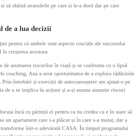
și să obțină avansările pe care și le-a dorit dar pe care
l de a lua decizii
ției pentru că ambele sunt aspecte cruciale ale succesului
 în creșterea acestora.
e de asumarea riscurilor în viață și se confrunta cu o lipsă
life coaching, Ana a avut oportunitatea de a explora rădăcinile
. Prin întrebări și exerciții de autocunoaștere am ajutat-o pe
ia de a se implica în acțiuni și a-și asuma anumite riscuri
ocuia încă cu părinții ei pentru ca nu credea ca e în stare să
se un apartament care i-a plăcut și în care s-a mutat, dar a
ă-l transforme într-o adevărată CASA. În timpul programului