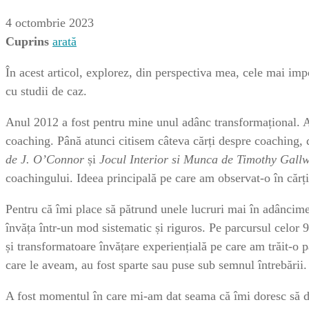
4 octombrie 2023
Cuprins
arată
În acest articol, explorez, din perspectiva mea, cele mai im
cu studii de caz.
Anul 2012 a fost pentru mine unul adânc transformațional. A
coaching. Până atunci citisem câteva cărți despre coaching, 
de J. O’Connor
și
Jocul Interior si Munca de Timothy Gall
coachingului. Ideea principală pe care am observat-o în cărțile
Pentru că îmi place să pătrund unele lucruri mai în adâncim
învăța într-un mod sistematic și riguros. Pe parcursul celor 9
și transformatoare învățare experiențială pe care am trăit-o 
care le aveam, au fost sparte sau puse sub semnul întrebării.
A fost momentul în care mi-am dat seama că îmi doresc să devi