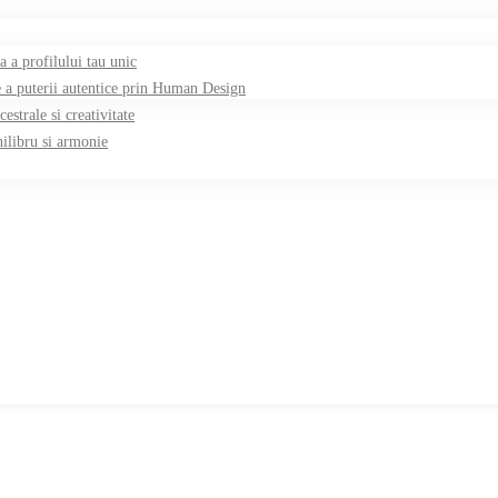
a profilului tau unic
 puterii autentice prin Human Design
strale si creativitate
ilibru si armonie