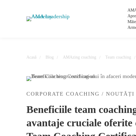
AMA
Apre
Măie
Arm
Acasă
Blog
AMAzing coaching
Team coaching
CORPORATE COACHING
/
NOUTĂȚI
Beneficiile team coachin
avantaje cruciale oferi