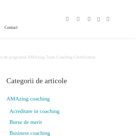
Contact
erite de programul AMAzing Team Coaching Certification
Categorii de articole
AMAzing coaching
Acreditare in coaching
Burse de merit
Business coaching