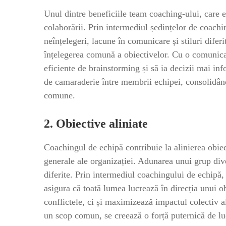
Unul dintre beneficiile team coaching-ului, care es
colaborării. Prin intermediul ședințelor de coach
neînțelegeri, lacune în comunicare și stiluri difer
înțelegerea comună a obiectivelor. Cu o comunicar
eficiente de brainstorming și să ia decizii mai i
de camaraderie între membrii echipei, consolidând 
comune.
2. Obiective aliniate
Coachingul de echipă contribuie la alinierea obie
generale ale organizației. Adunarea unui grup div
diferite. Prin intermediul coachingului de echipă, 
asigura că toată lumea lucrează în direcția unui
conflictele, ci și maximizează impactul colectiv a
un scop comun, se creează o forță puternică de lu