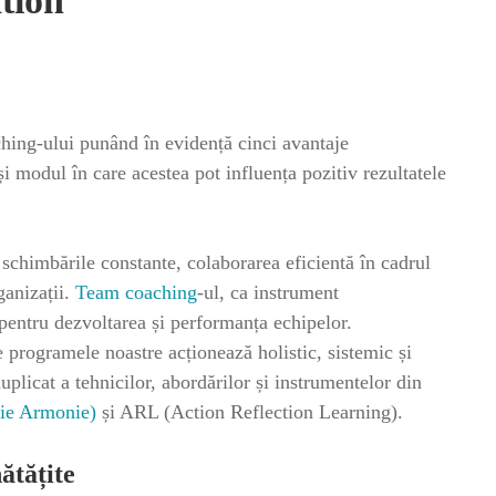
tion
ching-ului punând în evidență cinci avantaje
 modul în care acestea pot influența pozitiv rezultatele
 schimbările constante, colaborarea eficientă în cadrul
ganizații.
Team coaching
-ul, ca instrument
 pentru dezvoltarea și performanța echipelor.
rogramele noastre acționează holistic, sistemic și
uplicat a tehnicilor, abordărilor și instrumentelor din
ie Armonie)
și ARL (Action Reflection Learning).
ătățite