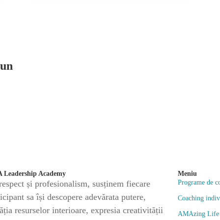
bun
Pro
6 n
 Leadership Academy
Meniu
respect și profesionalism, susținem fiecare
Programe de c
ticipant sa își descopere adevărata putere,
Coaching indiv
ția resurselor interioare, expresia creativității
AMAzing Life 