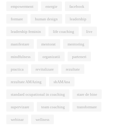
empowerment
energie
facebook
formare
human design
leadership
leadership feminin
life coaching
live
manifestare
mentorat
mentoring
mindfulness
organizatii
parteneri
practica
revitalizare
rezultate
rezultate AMAzing
shAMAna
standard ocupational in coaching
stare de bine
supervizare
team coaching
transformare
webinar
wellness