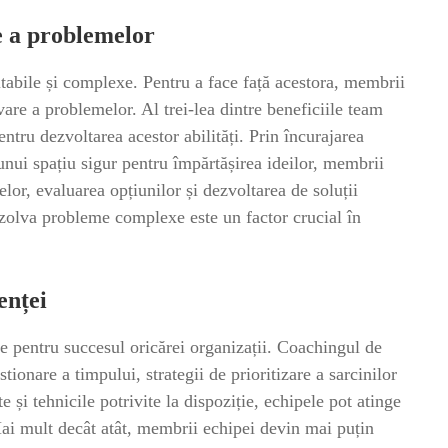
re a problemelor
itabile și complexe. Pentru a face față acestora, membrii
lvare a problemelor. Al trei-lea dintre beneficiile team
entru dezvoltarea acestor abilități. Prin încurajarea
a unui spațiu sigur pentru împărtășirea ideilor, membrii
lor, evaluarea opțiunilor și dezvoltarea de soluții
ezolva probleme complexe este un factor crucial în
enței
ie pentru succesul oricărei organizații. Coachingul de
tionare a timpului, strategii de prioritizare a sarcinilor
e și tehnicile potrivite la dispoziție, echipele pot atinge
Mai mult decât atât, membrii echipei devin mai puțin