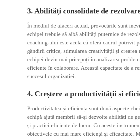
3. Abilități consolidate de rezolva
În mediul de afaceri actual, provocările sunt inev
echipei trebuie să aibă abilități puternice de rezo
coaching-ului este acela că oferă cadrul potrivit p
gândirii critice, stimularea creativității și creare
echipei devin mai pricepuți în analizarea probleme
eficiente în colaborare. Această capacitate de a r
succesul organizației.
4. Creștere a productivității și efici
Productivitatea și eficiența sunt două aspecte che
echipă ajută membrii să-și dezvolte abilități de ges
și practici eficiente de lucru. Cu aceste instrument
obiectivele cu mai mare eficiență și eficacitate. 