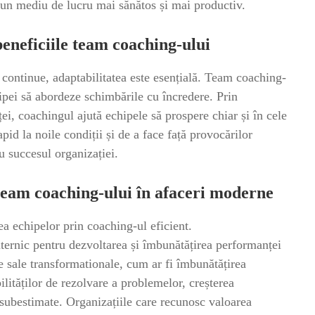
la un mediu de lucru mai sănătos și mai productiv.
beneficiile team coaching-ului
i continue, adaptabilitatea este esențială. Team coaching-
hipei să abordeze schimbările cu încredere. Prin
ței, coachingul ajută echipele să prospere chiar și în cele
pid la noile condiții și de a face față provocărilor
u succesul organizației.
 team coaching-ului în afaceri moderne
echipelor prin coaching-ul eficient.
ternic pentru dezvoltarea și îmbunătățirea performanței
e sale transformationale, cum ar fi îmbunătățirea
ilităților de rezolvare a problemelor, creșterea
fi subestimate. Organizațiile care recunosc valoarea