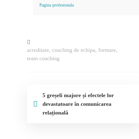
Pagina profesionala
acreditare
,
coaching de echipa
,
formare
,
team coaching
5 greșeli majore și efectele lor
devastatoare în comunicarea
relațională