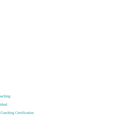
babil cel mai bun curs de certificare in coa
oiembrie 2025
oaching
idual
Coaching Certification