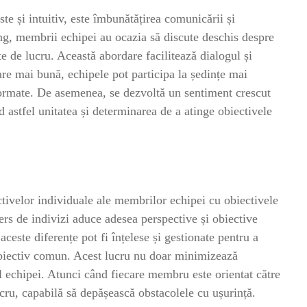
te și intuitiv, este îmbunătățirea comunicării și
ing, membrii echipei au ocazia să discute deschis despre
ite de lucru. Această abordare facilitează dialogul și
e mai bună, echipele pot participa la ședințe mai
nformate. De asemenea, se dezvoltă un sentiment crescut
astfel unitatea și determinarea de a atinge obiectivele
ctivelor individuale ale membrilor echipei cu obiectivele
ers de indivizi aduce adesea perspective și obiective
aceste diferențe pot fi înțelese și gestionate pentru a
 obiectiv comun. Acest lucru nu doar minimizează
l echipei. Atunci când fiecare membru este orientat către
cru, capabilă să depășească obstacolele cu ușurință.