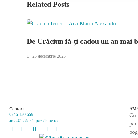
Related Posts
De Crăciun fă-ți cadou un an mai 
25 decembrie 2025
Contact
AMA
0746 150 659
Cu 
ama@leadershipacademy.ro
par
bogă