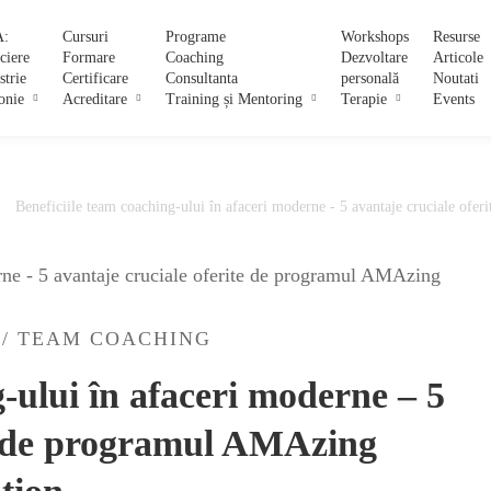
:
Cursuri
Programe
Workshops
Resurse
ciere
Formare
Coaching
Dezvoltare
Articole
strie
Certificare
Consultanta
personală
Noutati
onie
Acreditare
Training și Mentoring
Terapie
Events
Beneficiile team coaching-ului în afaceri moderne - 5 avantaje cruciale of
/
TEAM COACHING
g-ului în afaceri moderne – 5
te de programul AMAzing