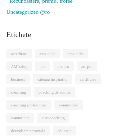
Recunoaștere, premii, trofee
Uncategorized @ro
Etichete
acreditare
ama-talks
ama-talks
AMAzing
anc
arc pro
arc pro
business
cafeaua inspiratiei
certificare
coaching
coaching de echipa
coaching profesionist
comunicare
comunitate
curs coaching
dezvoltare personală
educație