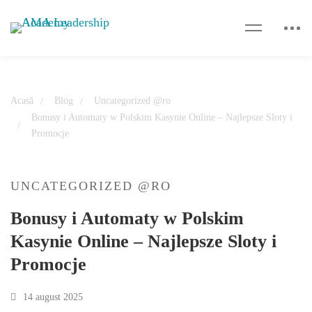
Acasă
Blog
Uncategorized @ro
Bonusy i Automaty w Polskim Kasynie Online – Najlepsze Sloty i
Promocje
UNCATEGORIZED @RO
Bonusy i Automaty w Polskim
Kasynie Online – Najlepsze Sloty i
Promocje
14 august 2025