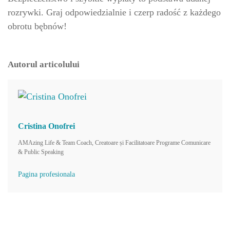
rozrywki. Graj odpowiedzialnie i czerp radość z każdego
obrotu bębnów!
Autorul articolului
Cristina Onofrei
AMAzing Life & Team Coach, Creatoare și Facilitatoare Programe Comunicare
& Public Speaking
Pagina profesionala