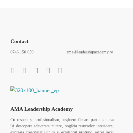
Contact
0746 150 659
ama@leadershipacademy.ro
AMA Leadership Academy
Cu respect și profesionalism, susținem fiecare participant sa
își descopere adevărata putere, bogăția resurselor interioare,
expresia creativității unice și echilibrul profund, astfel încât