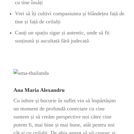
cu tine însăți
Vrei să îți cultivi compasiunea și blândețea față de
tine și față de ceilalți
Cauți un spațiu sigur și autentic, unde să fii
susținută și ascultată fără judecată
Ana Maria Alexandru
Cu iubire și bucurie în suflet vin să împărtășim
un moment de profundă conectare cu cine
suntem și să creăm perspective noi către cine
putem fi, mai bine și mai bune, atât pentru noi
cât și cu ceilalți. De abia aștept să vă cunosc și