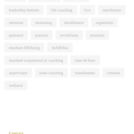
leadership feminin
life coaching
live
manifestare
mentorat
mentoring
mindfulness
organizatii
parteneri
practica
revitalizare
rezultate
rezultate AMAzing
shAMAna
standard ocupational in coaching
stare de bine
supervizare
team coaching
transformare
webinar
wellness
Contact