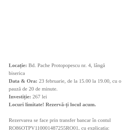
Locație:
Bd. Pache Protopopescu nr. 4, lângă
biserica
Data & Ora:
23 februarie, de la 15.00 la 19.00, cu o
pauză de 20 de minute.
Investiție:
267 lei
Locuri limitate! Rezervă-ți locul acum.
Rezervarea se face prin transfer bancar în contul
RO86OTPV110001487255RO01, cu explicația: