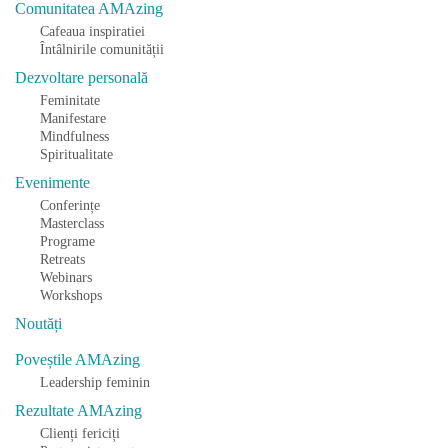
Comunitatea AMAzing
Cafeaua inspiratiei
Întâlnirile comunității
Dezvoltare personală
Feminitate
Manifestare
Mindfulness
Spiritualitate
Evenimente
Conferințe
Masterclass
Programe
Retreats
Webinars
Workshops
Noutăți
Poveștile AMAzing
Leadership feminin
Rezultate AMAzing
Clienți fericiți