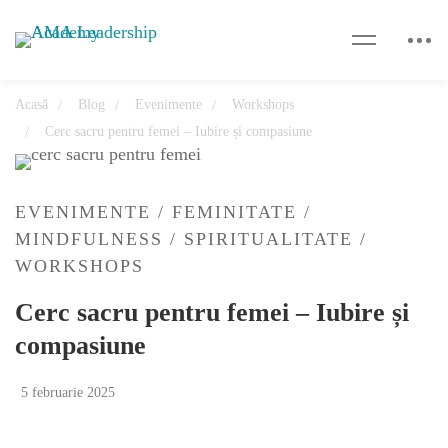
Acasă
Blog
Evenimente
Workshops
Cerc sacru pentru femei – Iubire și compasiune
EVENIMENTE
/
FEMINITATE
/
MINDFULNESS
/
SPIRITUALITATE
/
WORKSHOPS
Cerc sacru pentru femei – Iubire și
compasiune
5 februarie 2025