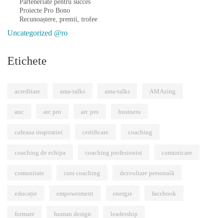
Parteneriate pentru succes
Proiecte Pro Bono
Recunoaștere, premii, trofee
Uncategorized @ro
Etichete
acreditare
ama-talks
ama-talks
AMAzing
anc
arc pro
arc pro
business
cafeaua inspiratiei
certificare
coaching
coaching de echipa
coaching profesionist
comunicare
comunitate
curs coaching
dezvoltare personală
educație
empowerment
energie
facebook
formare
human design
leadership