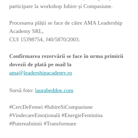
participare la workshop Iubire și Compasiune.
Procesarea plății se face de către AMA Leadership
Academy SRL,
CUI 15398754, J40/5870/2003.
Confirmarea rezervării se face în urma primirii
dovezii de plată pe mail la
ama@leadershipacademy.ro
Sursă foto:
laurabeddoe.com
#CercDeFemei #IubireSiCompasiune
#VindecareEmoțională #EnergieFeminina
#PutereaInimii #Transformare