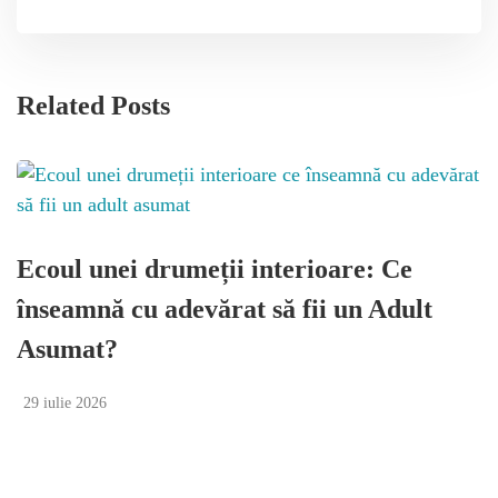
Related Posts
Ecoul unei drumeții interioare: Ce
A
înseamnă cu adevărat să fii un Adult
p
Asumat?
m
29 iulie 2026
1