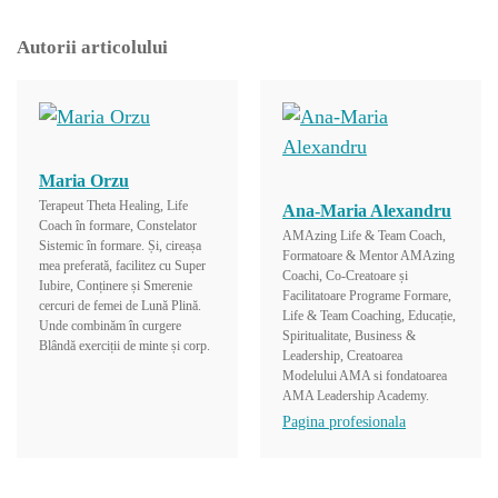
Autorii articolului
Maria Orzu
Terapeut Theta Healing, Life
Ana-Maria Alexandru
Coach în formare, Constelator
AMAzing Life & Team Coach,
Sistemic în formare. Și, cireașa
Formatoare & Mentor AMAzing
mea preferată, facilitez cu Super
Coachi, Co-Creatoare și
Iubire, Conținere și Smerenie
Facilitatoare Programe Formare,
cercuri de femei de Lună Plină.
Life & Team Coaching, Educație,
Unde combinăm în curgere
Spiritualitate, Business &
Blândă exerciții de minte și corp.
Leadership, Creatoarea
Modelului AMA si fondatoarea
AMA Leadership Academy.
Pagina profesionala