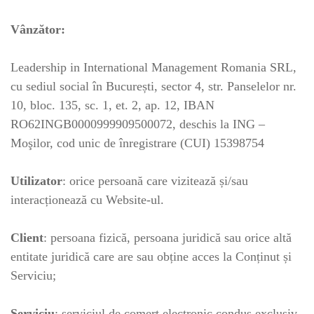
Vânzător:
Leadership in International Management Romania SRL,
cu sediul social în București, sector 4, str. Panselelor nr.
10, bloc. 135, sc. 1, et. 2, ap. 12, IBAN
RO62INGB0000999909500072, deschis la ING –
Moşilor, cod unic de înregistrare (CUI) 15398754
Utilizator
: orice persoană care vizitează și/sau
interacționează cu Website-ul.
Client
: persoana fizică, persoana juridică sau orice altă
entitate juridică care are sau obține acces la Conținut și
Serviciu;
Serviciu
: serviciul de comerț electronic condus exclusiv