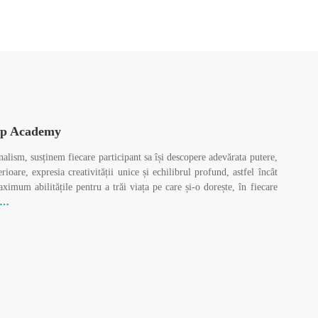
p Academy
nalism, susținem fiecare participant sa își descopere adevărata putere,
erioare, expresia creativității unice și echilibrul profund, astfel încât
aximum abilitățile pentru a trăi viața pe care și-o dorește, în fiecare
t…