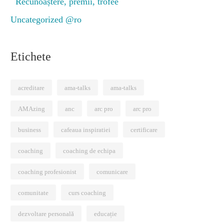
Recunoaștere, premii, trofee
Uncategorized @ro
Etichete
babil cel mai bun curs de certificare in coa
acreditare
ama-talks
ama-talks
oiembrie 2025
AMAzing
anc
arc pro
arc pro
business
cafeaua inspiratiei
certificare
coaching
coaching de echipa
coaching profesionist
comunicare
comunitate
curs coaching
dezvoltare personală
educație