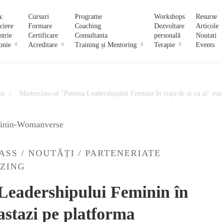
:
Cursuri
Programe
Workshops
Resurse
ciere
Formare
Coaching
Dezvoltare
Articole
strie
Certificare
Consultanta
personală
Noutati
onie
Acreditare
Training și Mentoring
Terapie
Events
in
Masterclass-ul "Puterea Leadershipului Feminin în viața de zi cu zi" es
ASS
/
NOUTĂȚI
/
PARTENERIATE
ZING
 Leadershipului Feminin în
 astazi pe platforma