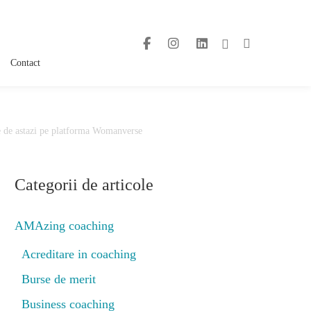
Contact
te de astazi pe platforma Womanverse
Categorii de articole
AMAzing coaching
Acreditare in coaching
Burse de merit
Business coaching