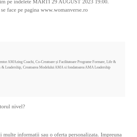
estim pe indelete MARTI 29 AUGUST 2023 19:00.
rea se face pe pagina www.womanverse.ro
or AMAzing Coachi, Co-Creatoare și Facilitatoare Programe Formare, Life &
ess & Leadership, Creatoarea Modelului AMA si fondatoarea AMA Leadership
torul nivel?
ai multe informatii sau o oferta personalizata. Impreuna