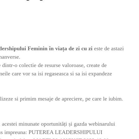
ershipului Feminin în viața de zi cu zi
este de astazi
manverse.
e dintr-o colectie de resurse valoroase, create de
meile care vor sa isi regaseasca si sa isi expandeze
izeze si primim mesaje de apreciere, pe care le iubim.
 acestei minunate oportunități și gazda webinarului
e-a adus impreuna: PUTEREA LEADERSHIPULUI