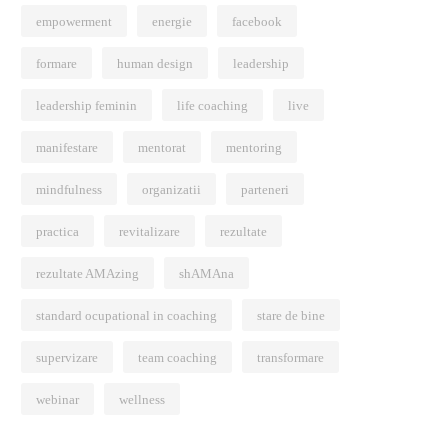
empowerment
energie
facebook
formare
human design
leadership
leadership feminin
life coaching
live
manifestare
mentorat
mentoring
mindfulness
organizatii
parteneri
practica
revitalizare
rezultate
rezultate AMAzing
shAMAna
standard ocupational in coaching
stare de bine
supervizare
team coaching
transformare
webinar
wellness