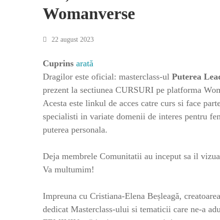
Womanverse
22 august 2023
Cuprins
arată
Dragilor este oficial: masterclass-ul
Puterea Lead
prezent la sectiunea CURSURI pe platforma Wo
Acesta este linkul de acces catre curs si face part
specialisti in variate domenii de interes pentru fe
puterea personala.
Deja membrele Comunitatii au inceput sa il vizual
Va multumim!
Impreuna cu Cristiana-Elena Beșleagă, creatoarea
dedicat Masterclass-ului si tematicii care n