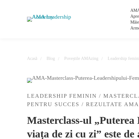
AMA
Apre
Măie
Arm
Acasă
Blog
Poveștile AMAzing
Leadership femin
LEADERSHIP FEMININ
/
MASTERCL
PENTRU SUCCES
/
REZULTATE AMA
Masterclass-ul „Puterea
viața de zi cu zi” este de