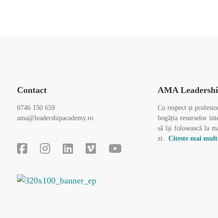
Contact
AMA Leadershi
0746 150 659
Cu respect și profesio
ama@leadershipacademy.ro
bogăția resurselor int
să își folosească la m
zi.
Citeste mai mul